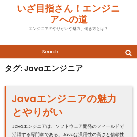
Skip
いざ目指さん！エンジニ
to
アへの道
content
エンジニアのやりがいや魅力、働き方とは？
Search
for:
タグ:
Javaエンジニア
Javaエンジニアの魅力
とやりがい
Javaエンジニアは、ソフトウェア開発のフィールドで
活躍する専門家である。Javaは汎用性の高さと信頼性